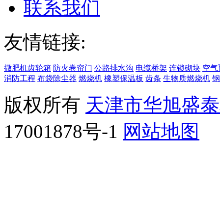
联系我们
友情链接:
撒肥机齿轮箱
防火卷帘门
公路排水沟
电缆桥架
连锁砌块
空气
消防工程
布袋除尘器
燃烧机
橡塑保温板
齿条
生物质燃烧机
钢
版权所有
天津市华旭盛泰
17001878号-1
网站地图